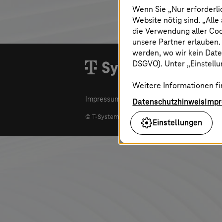
Wenn Sie „Nur erforderli
Website nötig sind. „Alle
die Verwendung aller Co
unsere Partner erlauben.
werden, wo wir kein Date
DSGVO). Unter „Einstellun
Shop
Weitere Informationen fi
Impressum
Kontakt
Datenschutz
Datenschutzhinweis
Imp
©
T-Systems
International GmbH
. Alle Rechte vo
Einstellungen