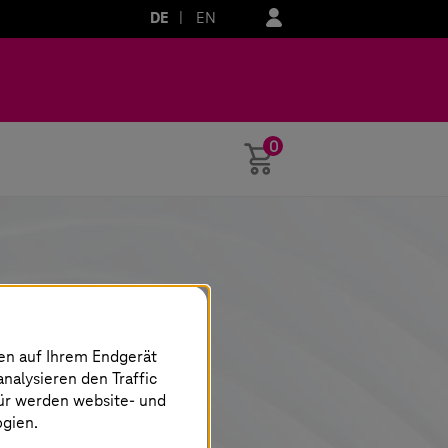
DE
EN
0
Warenkorb
nen auf Ihrem Endgerät
analysieren den Traffic
für werden website- und
ogien.