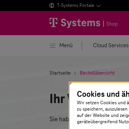

T-Systems
Portale
igation schließen
Shop
Menü
Cloud Services
Startseite
Bestellübersicht
Cookies und äh
Ihr Warenkor
Wir setzen Cookies und ä
zu speichern, auszulesen 
auf der Website und zeig
Sie haben noch keine Produk
geräteübergreifend Nutzu