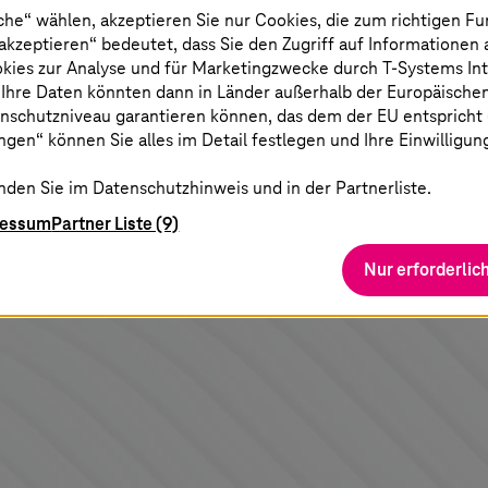
che“ wählen, akzeptieren Sie nur Cookies, die zum richtigen Fu
 akzeptieren“ bedeutet, dass Sie den Zugriff auf Informationen
okies zur Analyse und für Marketingzwecke durch
T-Systems
In
 Ihre Daten könnten dann in Länder außerhalb der Europäische
nschutzniveau garantieren können, das dem der EU entspricht (s
gen“ können Sie alles im Detail festlegen und Ihre Einwilligun
nden Sie im Datenschutzhinweis und in der Partnerliste.
Datenschutz Einstellungen
Haftungsausschluss
ressum
Partner Liste (9)
rbehalten.
Nur erforderlic