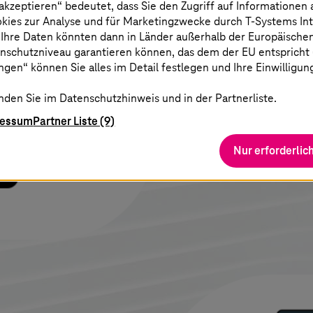
 akzeptieren“ bedeutet, dass Sie den Zugriff auf Informationen
Mitarbeitern, vertraulich
okies zur Analyse und für Marketingzwecke durch
T-Systems
In
 Ihre Daten könnten dann in Länder außerhalb der Europäische
auszutauschen.
nschutzniveau garantieren können, das dem der EU entspricht (s
gen“ können Sie alles im Detail festlegen und Ihre Einwilligun
Mehr Erfahren
nden Sie im Datenschutzhinweis und in der Partnerliste.
ressum
Partner Liste (9)
Nur erforderlic