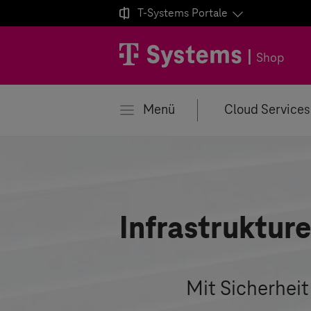

T-Systems
Portale
igation schließen
Shop
Menü
Cloud Services
Infrastruktur
Mit Sicherheit