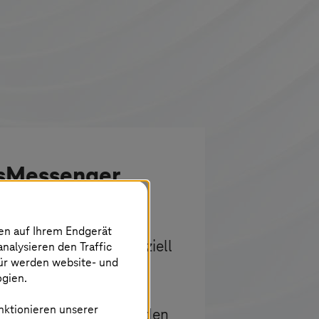
sMessenger
eine sichere und
nen auf Ihrem Endgerät
nsplattform, die speziell
analysieren den Traffic
für werden website- und
 öffentlichen Hand,
ogien.
er, Kommunen und
nktionieren unserer
de. Er ermöglicht es den