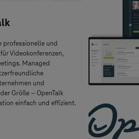
lk
 professionelle und
ür Videokonferenzen,
eetings. Managed
tzerfreundliche
Unternehmen und
jeder Größe – OpenTalk
ion einfach und effizient.